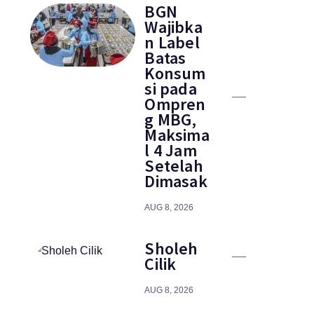
BGN
Wajibka
n Label
Batas
Konsum
si pada
Ompren
g MBG,
Maksima
l 4 Jam
Setelah
Dimasak
AUG 8, 2026
Sholeh
Cilik
AUG 8, 2026