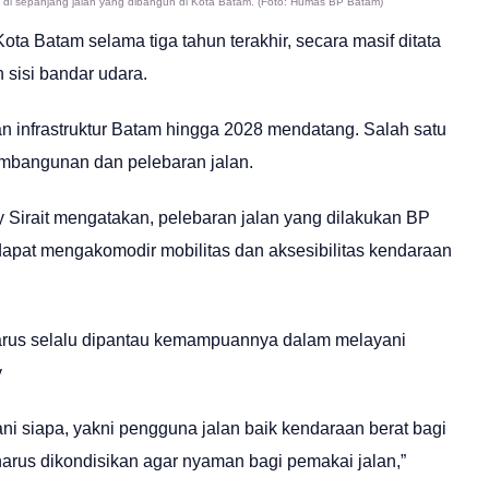
i sepanjang jalan yang dibangun di Kota Batam. (Foto: Humas BP Batam)
a Batam selama tiga tahun terakhir, secara masif ditata
 sisi bandar udara.
n infrastruktur Batam hingga 2028 mendatang. Salah satu
mbangunan dan pelebaran jalan.
y Sirait mengatakan, pelebaran jalan yang dilakukan BP
dapat mengakomodir mobilitas dan aksesibilitas kendaraan
harus selalu dipantau kemampuannya dalam melayani
y
ani siapa, yakni pengguna jalan baik kendaraan berat bagi
harus dikondisikan agar nyaman bagi pemakai jalan,”