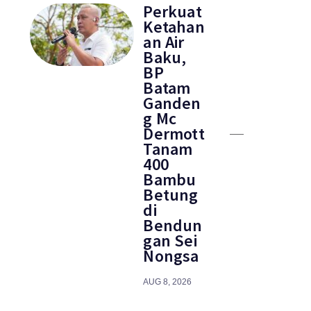
Perkuat
Ketahan
an Air
Baku,
BP
Batam
Ganden
g Mc
Dermott
Tanam
400
Bambu
Betung
di
Bendun
gan Sei
Nongsa
AUG 8, 2026