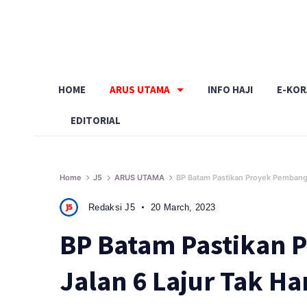
Skip
to
content
HOME
ARUS UTAMA
INFO HAJI
E-KO
EDITORIAL
Home
J5
ARUS UTAMA
BP Batam Pastikan Proyek Pembang
Redaksi J5
20 March, 2023
BP Batam Pastikan
Jalan 6 Lajur Tak H