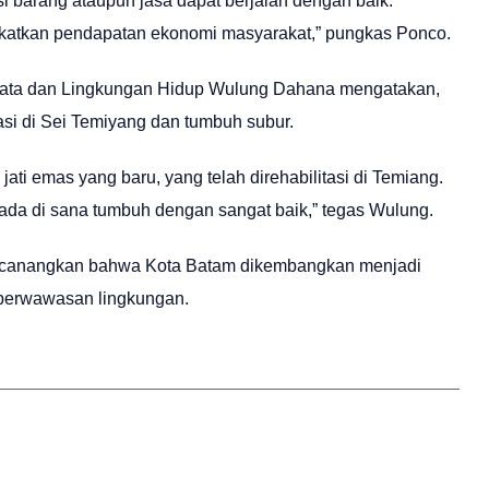
si barang ataupun jasa dapat berjalan dengan baik.
ngkatkan pendapatan ekonomi masyarakat,” pungkas Ponco.
isata dan Lingkungan Hidup Wulung Dahana mengatakan,
asi di Sei Temiyang dan tumbuh subur.
ati emas yang baru, yang telah direhabilitasi di Temiang.
da di sana tumbuh dengan sangat baik,” tegas Wulung.
h dicanangkan bahwa Kota Batam dikembangkan menjadi
 berwawasan lingkungan.