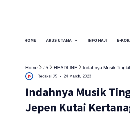
Skip
to
content
HOME
ARUS UTAMA
INFO HAJI
E-KOR
Home
J5
HEADLINE
Indahnya Musik Tingki
Redaksi J5
24 March, 2023
Indahnya Musik Ting
Jepen Kutai Kertana