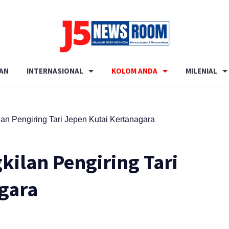
Media
Terverifikasi
AN
INTERNASIONAL
KOLOM ANDA
MILENIAL
Dewan
Pers
✔️
lan Pengiring Tari Jepen Kutai Kertanagara
kilan Pengiring Tari
gara