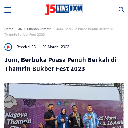
Skip
to
Media
Terverifikasi
content
Dewan
Pers
✔️
Home
J5
Ekonomi Kreatif
Jom, Berbuka Puasa Penuh Berkah di
Thamrin Bukber Fest 2023
Redaksi J5
26 March, 2023
Jom, Berbuka Puasa Penuh Berkah di
Thamrin Bukber Fest 2023