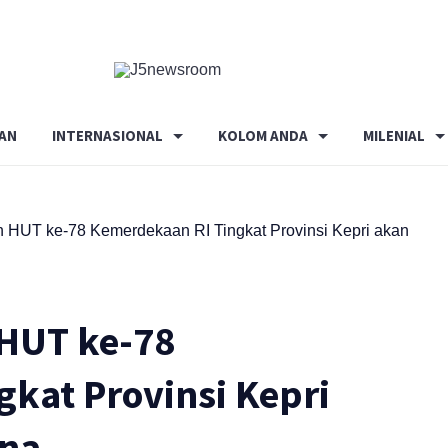
Media
Terverifikasi
Dewan
Pers
AN
INTERNASIONAL
KOLOM ANDA
MILENIAL
✔️
 HUT ke-78 Kemerdekaan RI Tingkat Provinsi Kepri akan
 HUT ke-78
kat Provinsi Kepri
una