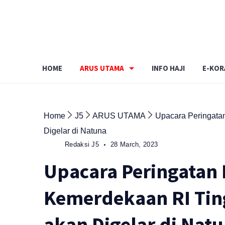
Skip
to
content
HOME
ARUS UTAMA
INFO HAJI
E-KOR
Home
J5
ARUS UTAMA
Upacara Peringatan
Digelar di Natuna
Redaksi J5
28 March, 2023
Upacara Peringatan
Kemerdekaan RI Ting
akan Digelar di Nat