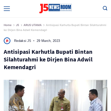
Skip
to
Media
Terverifikasi
content
Dewan
Pers
✔️
Home
J5
ARUS UTAMA
Antisipasi Karhutla Bupati Bintan Silahturahmi
ke Dirjen Bina Adwil Kemendagri
Redaksi J5
29 March, 2023
Antisipasi Karhutla Bupati Bintan
Silahturahmi ke Dirjen Bina Adwil
Kemendagri