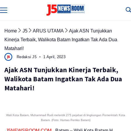
Skip
to
Media
Terverifikasi
content
Dewan
Pers
✔️
Home
J5
ARUS UTAMA
Ajak ASN Tunjukkan
Kinerja Terbaik, Walikota Batam Ingatkan Tak Ada Dua
Matahari!
Redaksi J5
1 April, 2023
Ajak ASN Tunjukkan Kinerja Terbaik,
Walikota Batam Ingatkan Tak Ada Dua
Matahari!
Wali Kota Batam, Muhammad Rudi melantik 275 pejabat di lingkungan Pemerintah Kota
Batam. (Foto: Humas Pemko Batam)
J5NEWSROOM.COM
, Batam – Wali Kota Batam H.