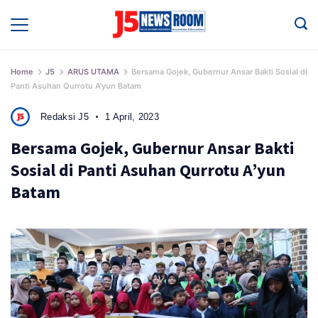
Skip
to
Media
Terverifikasi
content
Dewan
Pers
✔️
Home
J5
ARUS UTAMA
Bersama Gojek, Gubernur Ansar Bakti Sosial di
Panti Asuhan Qurrotu A’yun Batam
Redaksi J5
1 April, 2023
Bersama Gojek, Gubernur Ansar Bakti
Sosial di Panti Asuhan Qurrotu A’yun
Batam