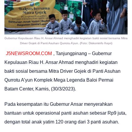
Gubernur Kepulauan Riau H. Ansar Ahmad menghadiri kegiatan bakti sosial bersama Mitra
Driver Gojek di Panti Asuhan Qurrotu A’yun. (Foto: Diskominfo Kepri)
J5NEWSROOM.COM
, Tanjungpinang – Gubernur
Kepulauan Riau H. Ansar Ahmad menghadiri kegiatan
bakti sosial bersama Mitra Driver Gojek di Panti Asuhan
Qurrotu A’yun Komplek Mega Legenda Baloi Permai
Batam Center, Kamis, (30/3/2023).
Pada kesempatan itu Gubernur Ansar menyerahkan
bantuan untuk operasional panti asuhan sebesar Rp9 juta,
dengan total anak yatim 120 orang dari 3 panti asuhan.