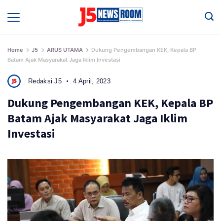
Skip
to
Media
Terverifikasi
content
Dewan
Pers
✔️
Home
J5
ARUS UTAMA
Dukung Pengembangan KEK, Kepala BP
Batam Ajak Masyarakat Jaga Iklim Investasi
Redaksi J5
4 April, 2023
Dukung Pengembangan KEK, Kepala BP
Batam Ajak Masyarakat Jaga Iklim
Investasi