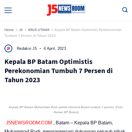
Skip
to
Media
Terverifikasi
content
Dewan
Pers
✔️
Home
J5
ARUS UTAMA
Kepala BP Batam Optimistis Perekonomian
Tumbuh 7 Persen di Tahun 2023
Redaksi J5
4 April, 2023
Kepala BP Batam Optimistis
Perekonomian Tumbuh 7 Persen di
Tahun 2023
Kepala BP Batam Muhammad Rudi optimis ekonomi Batam tumbuh 7 persen. (Foto:
Humas BP Batam)
J5NEWSROOM.COM
, Batam – Kepala BP Batam,
Muhammad Rudi, mengapresiasi dukungan seluruh pihak