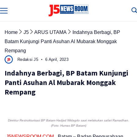
Skip
to
Media
Terverifikasi
content
Dewan
Pers
✔️
Home
J5
ARUS UTAMA
Indahnya Berbagi, BP
Batam Kunjungi Panti Asuhan Al Mubarak Monggak
Rempang
Redaksi J5
6 April, 2023
Indahnya Berbagi, BP Batam Kunjungi
Panti Asuhan Al Mubarak Monggak
Rempang
Direktur Restrukturisasi BP Batam Hadjad Widagdo saat melakukan safari Ramadhan.
(Foto: Humas BP Batam)
J5NEWSROOM.COM
, Batam – Badan Pengusahaan