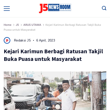
Skip
to
Media
Terverifikasi
content
Dewan
Pers
✔️
Home
J5
ARUS UTAMA
Kejari Karimun Berbagi Ratusan Takjil Buka
Puasa untuk Masyarakat
Redaksi J5
6 April, 2023
Kejari Karimun Berbagi Ratusan Takjil
Buka Puasa untuk Masyarakat