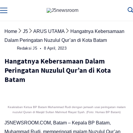
Skip
to
Media
Terverifikasi
Dewan
Pers
content
✔️
Home
J5
ARUS UTAMA
Hangatnya Kebersamaan
Dalam Peringatan Nuzulul Qur’an di Kota Batam
Redaksi J5
8 April, 2023
Hangatnya Kebersamaan Dalam
Peringatan Nuzulul Qur’an di Kota
Batam
Keakraban Ketua BP Batam Muhammad Rudi dengan jamaah usai peringatan malam
nuzulul Quran di Masjid Sultan Mahmud Riayat Syah. (Foto: Humas BP Batam)
J5NEWSROOM.COM, Batam – Kepala BP Batam,
Muhammad Rudi, memperingati malam Nuzulul Qur’an