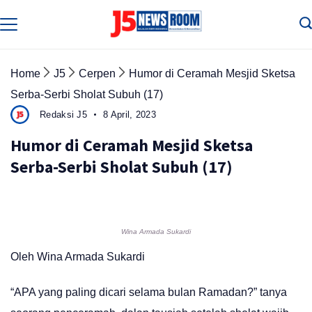
Skip
to
Media
Terverifikasi
content
Dewan
Pers
✔️
Home
J5
Cerpen
Humor di Ceramah Mesjid Sketsa
Serba-Serbi Sholat Subuh (17)
Redaksi J5
8 April, 2023
Humor di Ceramah Mesjid Sketsa
Serba-Serbi Sholat Subuh (17)
Wina Armada Sukardi
Oleh Wina Armada Sukardi
“APA yang paling dicari selama bulan Ramadan?” tanya