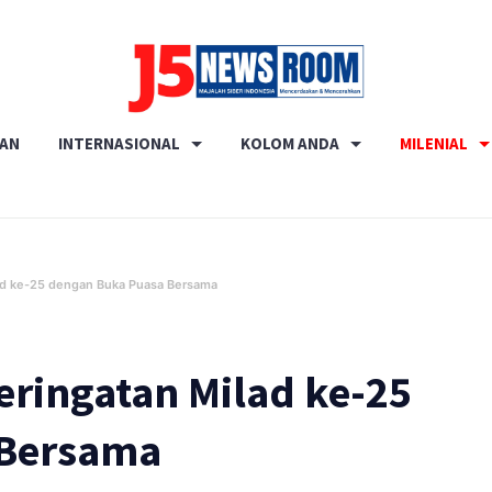
Media
RAN
INTERNASIONAL
KOLOM ANDA
MILENIAL
Terverifikasi
Dewan
Pers
✔️
ad ke-25 dengan Buka Puasa Bersama
eringatan Milad ke-25
 Bersama