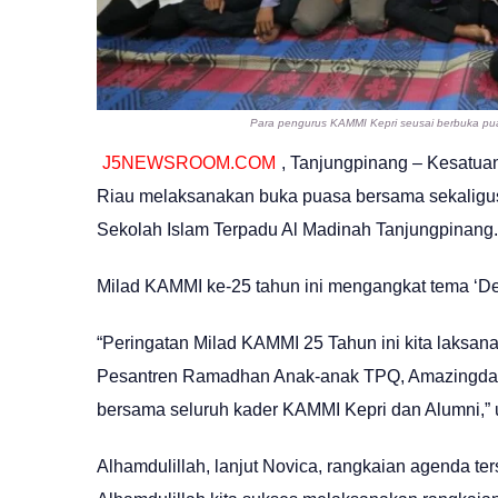
Para pengurus KAMMI Kepri seusai berbuka p
J5NEWSROOM.COM
, Tanjungpinang – Kesatu
Riau melaksanakan buka puasa bersama sekaligus
Sekolah Islam Terpadu Al Madinah Tanjungpinang.
Milad KAMMI ke-25 tahun ini mengangkat tema ‘Dedi
“Peringatan Milad KAMMI 25 Tahun ini kita laksa
Pesantren Ramadhan Anak-anak TPQ, Amazingday
bersama seluruh kader KAMMI Kepri dan Alumni,” u
Alhamdulillah, lanjut Novica, rangkaian agenda te