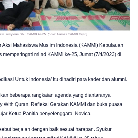
uasa sempena HUT KAMMI ke-25. (Foto: Humas KAMMI Kepri)
an Aksi Mahasiswa Muslim Indonesia (KAMMI) Kepulauan
 memperingati milad KAMMI ke-25, Jumat (7/4/2023) di
kasi Untuk Indonesia’ itu dihadiri para kader dan alumni.
nakan beberapa rangkaian agenda yang diantaranya
 With Quran, Refleksi Gerakan KAMMI dan buka puasa
jar Ketua Panitia penyelenggara, Novica.
rsebut berjalan dengan baik sesuai harapan. Syukur