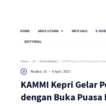
Skip
to
content
HOME
ARUS UTAMA
INFO HAJI
E-KO
EDITORIAL
Home
J5
Dunia Kampus
KAMMI Kepri Gelar Peringatan Mil
Redaksi J5
8 April, 2023
KAMMI Kepri Gelar P
dengan Buka Puasa