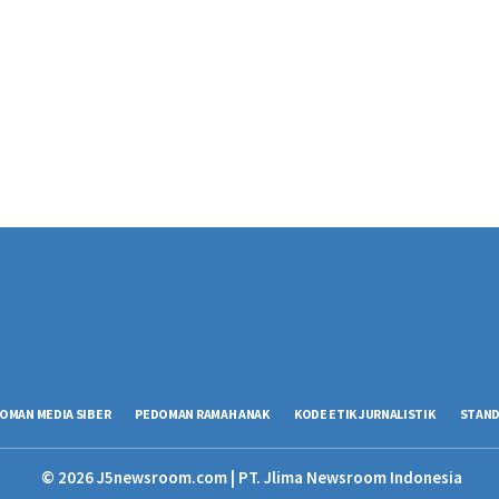
OMAN MEDIA SIBER
PEDOMAN RAMAH ANAK
KODE ETIK JURNALISTIK
STAND
© 2026 J5newsroom.com | PT. Jlima Newsroom Indonesia