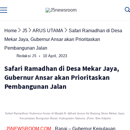
Skip
to
Media
Terverifikasi
Dewan
Pers
content
✔️
Home
J5
ARUS UTAMA
Safari Ramadhan di Desa
Mekar Jaya, Gubernur Ansar akan Prioritaskan
Pembangunan Jalan
Redaksi J5
10 April, 2023
Safari Ramadhan di Desa Mekar Jaya,
Gubernur Ansar akan Prioritaskan
Pembangunan Jalan
Safari Ramadhan Gubernur Ansar di Masjid Al -Ijtihad dusun Air Batang Desa Mekar Jaya,
Kecamatan Bunguran Barat, Kabupaten Natuna. (Foto: Biro Adpim)
J5NEWSROOM.COM
, Ranai – Gubernur Kepulauan