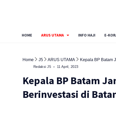
Skip
to
content
HOME
ARUS UTAMA
INFO HAJI
E-KOR
Home
J5
ARUS UTAMA
Kepala BP Batam J
Redaksi J5
11 April, 2023
Kepala BP Batam J
Berinvestasi di Bat