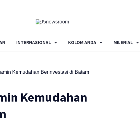
Media
Terverifikasi
Dewan
Pers
AN
INTERNASIONAL
KOLOM ANDA
MILENIAL
✔️
amin Kemudahan Berinvestasi di Batam
amin Kemudahan
am