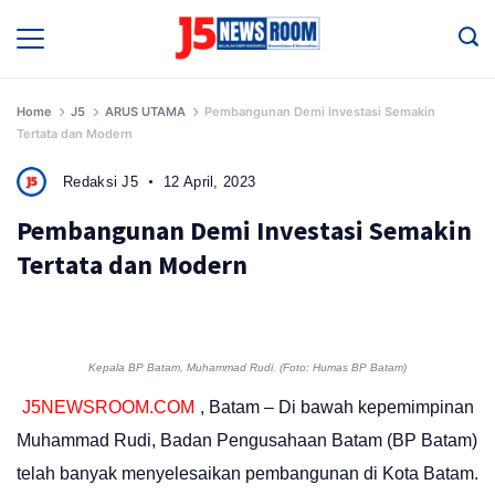
Skip
to
Media
Terverifikasi
content
Dewan
Pers
✔️
Home
J5
ARUS UTAMA
Pembangunan Demi Investasi Semakin
Tertata dan Modern
Redaksi J5
12 April, 2023
Pembangunan Demi Investasi Semakin
Tertata dan Modern
Kepala BP Batam, Muhammad Rudi. (Foto: Humas BP Batam)
J5NEWSROOM.COM
, Batam – Di bawah kepemimpinan
Muhammad Rudi, Badan Pengusahaan Batam (BP Batam)
telah banyak menyelesaikan pembangunan di Kota Batam.