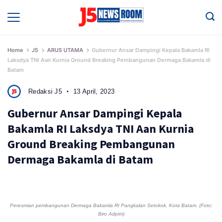
Skip
to
Media
Terverifikasi
content
Dewan
Pers
✔️
Home
J5
ARUS UTAMA
Gubernur Ansar Dampingi Kepala Bakamla RI
Laksdya TNI Aan Kurnia Ground Breaking Pembangunan Dermaga Bakamla di
Batam
Redaksi J5
13 April, 2023
Gubernur Ansar Dampingi Kepala
Bakamla RI Laksdya TNI Aan Kurnia
Ground Breaking Pembangunan
Dermaga Bakamla di Batam
Peresmian pembangunan Dermaga Bakamla RI Pangkalan Setokok, Kota Batam. (Foto:
Biro Adpim)