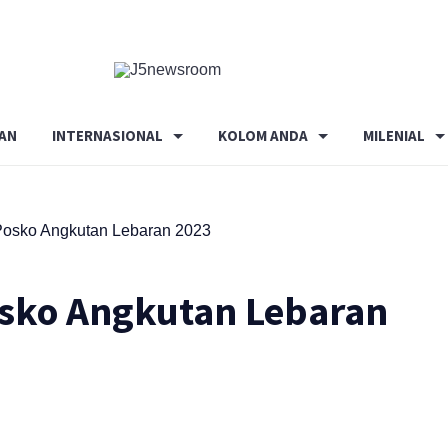
Media
Terverifikasi
Dewan
Pers
AN
INTERNASIONAL
KOLOM ANDA
MILENIAL
✔️
Posko Angkutan Lebaran 2023
osko Angkutan Lebaran