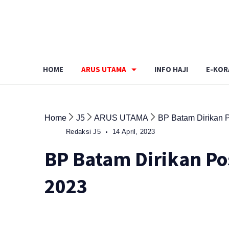
Skip
to
content
HOME
ARUS UTAMA
INFO HAJI
E-KOR
Home
J5
ARUS UTAMA
BP Batam Dirikan 
Redaksi J5
14 April, 2023
BP Batam Dirikan P
2023