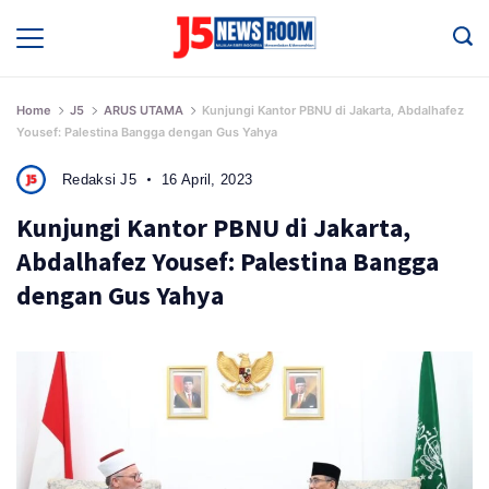
Skip
to
Media
Terverifikasi
content
Dewan
Pers
✔️
Home
J5
ARUS UTAMA
Kunjungi Kantor PBNU di Jakarta, Abdalhafez
Yousef: Palestina Bangga dengan Gus Yahya
Redaksi J5
16 April, 2023
Kunjungi Kantor PBNU di Jakarta,
Abdalhafez Yousef: Palestina Bangga
dengan Gus Yahya