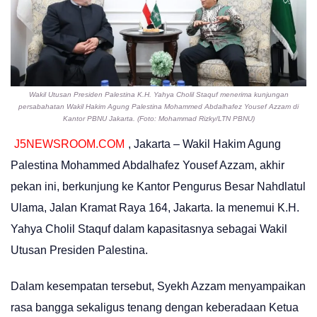
Wakil Utusan Presiden Palestina K.H. Yahya Cholil Staquf menerima kunjungan
persabahatan Wakil Hakim Agung Palestina Mohammed Abdalhafez Yousef Azzam di
Kantor PBNU Jakarta. (Foto: Mohammad Rizky/LTN PBNU)
J5NEWSROOM.COM
, Jakarta – Wakil Hakim Agung
Palestina Mohammed Abdalhafez Yousef Azzam, akhir
pekan ini, berkunjung ke Kantor Pengurus Besar Nahdlatul
Ulama, Jalan Kramat Raya 164, Jakarta. Ia menemui K.H.
Yahya Cholil Staquf dalam kapasitasnya sebagai Wakil
Utusan Presiden Palestina.
Dalam kesempatan tersebut, Syekh Azzam menyampaikan
rasa bangga sekaligus tenang dengan keberadaan Ketua