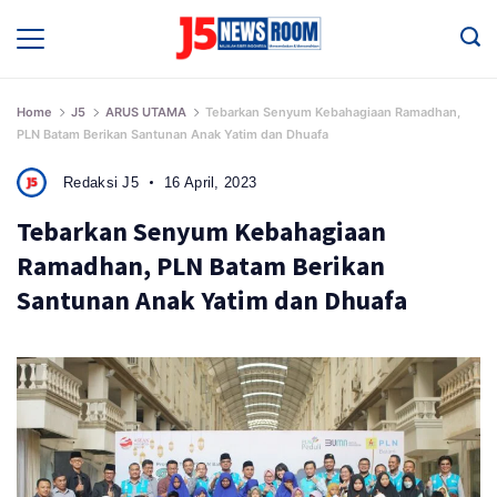
Skip
to
Media
Terverifikasi
content
Dewan
Pers
✔️
Home
J5
ARUS UTAMA
Tebarkan Senyum Kebahagiaan Ramadhan,
PLN Batam Berikan Santunan Anak Yatim dan Dhuafa
Redaksi J5
16 April, 2023
Tebarkan Senyum Kebahagiaan
Ramadhan, PLN Batam Berikan
Santunan Anak Yatim dan Dhuafa