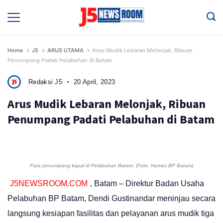
Skip
to
Media
Terverifikasi
content
Dewan
Pers
✔️
Home
J5
ARUS UTAMA
Arus Mudik Lebaran Melonjak, Ribuan
Penumpang Padati Pelabuhan di Batam
Redaksi J5
20 April, 2023
Arus Mudik Lebaran Melonjak, Ribuan
Penumpang Padati Pelabuhan di Batam
Para penumpang kapal di Pelabuhan Batam. (Foto: Humas BP Batam)
J5NEWSROOM.COM
, Batam – Direktur Badan Usaha
Pelabuhan BP Batam, Dendi Gustinandar meninjau secara
langsung kesiapan fasilitas dan pelayanan arus mudik tiga