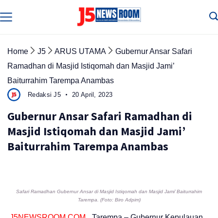
Skip
to
Media
Terverifikasi
content
Dewan
Pers
✔️
Home
J5
ARUS UTAMA
Gubernur Ansar Safari
Ramadhan di Masjid Istiqomah dan Masjid Jami’
Baiturrahim Tarempa Anambas
Redaksi J5
20 April, 2023
Gubernur Ansar Safari Ramadhan di
Masjid Istiqomah dan Masjid Jami’
Baiturrahim Tarempa Anambas
Safari Ramadhan Gubernur Ansar di Masjid Istiqomah dan Masjid Jami’ Baiturrahim
Tarempa. (Foto: Biro Adpim)
J5NEWSROOM.COM
, Tarempa – Gubernur Kepulauan