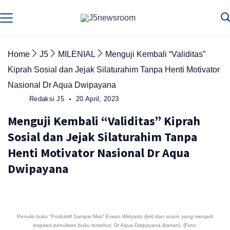
Skip
to
Media
Terverifikasi
Dewan
Pers
content
✔️
Home
J5
MILENIAL
Menguji Kembali “Validitas”
Kiprah Sosial dan Jejak Silaturahim Tanpa Henti Motivator
Nasional Dr Aqua Dwipayana
Redaksi J5
20 April, 2023
Menguji Kembali “Validitas” Kiprah
Sosial dan Jejak Silaturahim Tanpa
Henti Motivator Nasional Dr Aqua
Dwipayana
Penulis buku “Produktif Sampai Mati” Erwan Widyarto (kiri) dan sosok yang menjadi
inspirasi penulisan buku tersebut, Dr Aqua Dwipayana (kanan). (Foto: