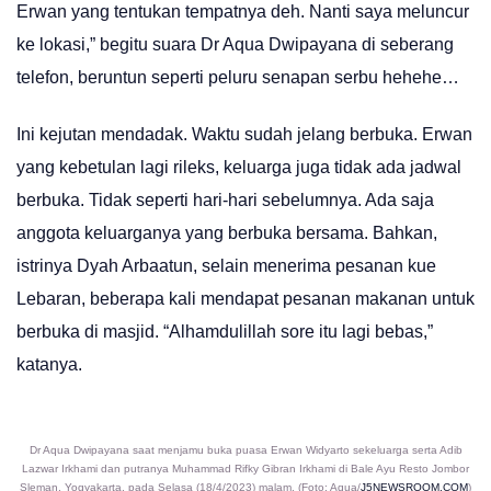
Erwan yang tentukan tempatnya deh. Nanti saya meluncur
ke lokasi,” begitu suara Dr Aqua Dwipayana di seberang
telefon, beruntun seperti peluru senapan serbu hehehe…
Ini kejutan mendadak. Waktu sudah jelang berbuka. Erwan
yang kebetulan lagi rileks, keluarga juga tidak ada jadwal
berbuka. Tidak seperti hari-hari sebelumnya. Ada saja
anggota keluarganya yang berbuka bersama. Bahkan,
istrinya Dyah Arbaatun, selain menerima pesanan kue
Lebaran, beberapa kali mendapat pesanan makanan untuk
berbuka di masjid. “Alhamdulillah sore itu lagi bebas,”
katanya.
Dr Aqua Dwipayana saat menjamu buka puasa Erwan Widyarto sekeluarga serta Adib
Lazwar Irkhami dan putranya Muhammad Rifky Gibran Irkhami di Bale Ayu Resto Jombor
Sleman, Yogyakarta, pada Selasa (18/4/2023) malam. (Foto: Aqua/
J5NEWSROOM.COM
)