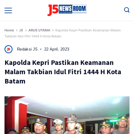
Skip
to
Media
Terverifikasi
content
Dewan
Pers
✔️
Home
J5
ARUS UTAMA
Kapolda Kepri Pastikan Keamanan Malam
Takbian Idul Fitri 1444 H Kota Batam
Redaksi J5
22 April, 2023
Kapolda Kepri Pastikan Keamanan
Malam Takbian Idul Fitri 1444 H Kota
Batam