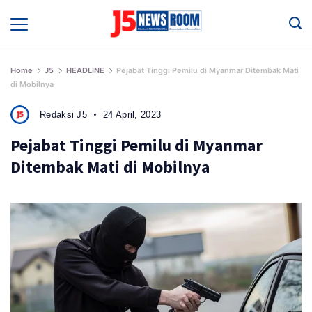
Skip
to
Media
Terverifikasi
content
Dewan
Pers
✔️
Home
J5
HEADLINE
Pejabat Tinggi Pemilu di Myanmar Ditembak Mati
di Mobilnya
Redaksi J5
24 April, 2023
Pejabat Tinggi Pemilu di Myanmar
Ditembak Mati di Mobilnya