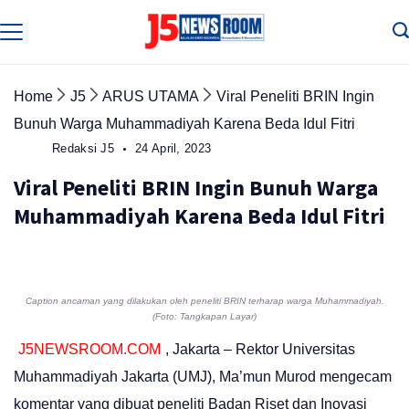
Skip
to
Media
Terverifikasi
content
Dewan
Pers
✔️
Home
J5
ARUS UTAMA
Viral Peneliti BRIN Ingin
Bunuh Warga Muhammadiyah Karena Beda Idul Fitri
Redaksi J5
24 April, 2023
Viral Peneliti BRIN Ingin Bunuh Warga
Muhammadiyah Karena Beda Idul Fitri
Caption ancaman yang dilakukan oleh peneliti BRIN terharap warga Muhammadiyah.
(Foto: Tangkapan Layar)
J5NEWSROOM.COM
, Jakarta – Rektor Universitas
Muhammadiyah Jakarta (UMJ), Ma’mun Murod mengecam
komentar yang dibuat peneliti Badan Riset dan Inovasi