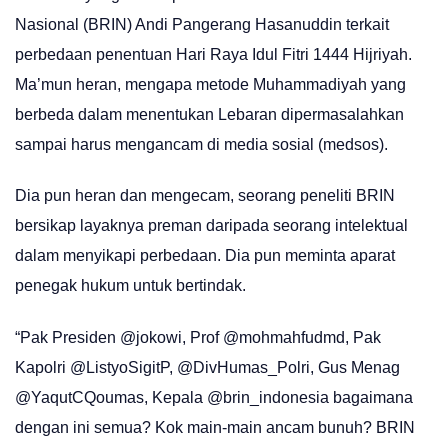
Nasional (BRIN) Andi Pangerang Hasanuddin terkait
perbedaan penentuan Hari Raya Idul Fitri 1444 Hijriyah.
Ma’mun heran, mengapa metode Muhammadiyah yang
berbeda dalam menentukan Lebaran dipermasalahkan
sampai harus mengancam di media sosial (medsos).
Dia pun heran dan mengecam, seorang peneliti BRIN
bersikap layaknya preman daripada seorang intelektual
dalam menyikapi perbedaan. Dia pun meminta aparat
penegak hukum untuk bertindak.
“Pak Presiden @jokowi, Prof @mohmahfudmd, Pak
Kapolri @ListyoSigitP, @DivHumas_Polri, Gus Menag
@YaqutCQoumas, Kepala @brin_indonesia bagaimana
dengan ini semua? Kok main-main ancam bunuh? BRIN