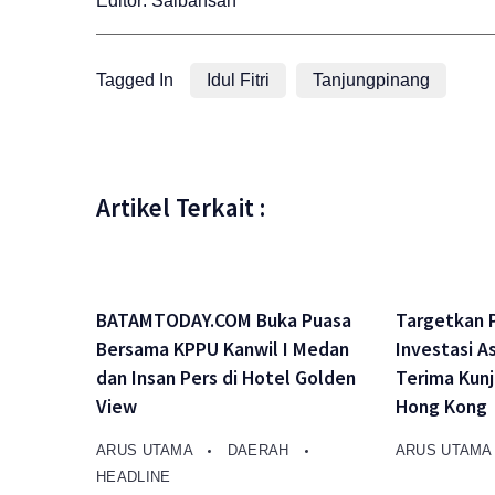
Editor: Saibansah
Tagged In
Idul Fitri
Tanjungpinang
Artikel Terkait :
BATAMTODAY.COM Buka Puasa
Targetkan 
Bersama KPPU Kanwil I Medan
Investasi A
dan Insan Pers di Hotel Golden
Terima Kun
View
Hong Kong
ARUS UTAMA
DAERAH
ARUS UTAM
HEADLINE