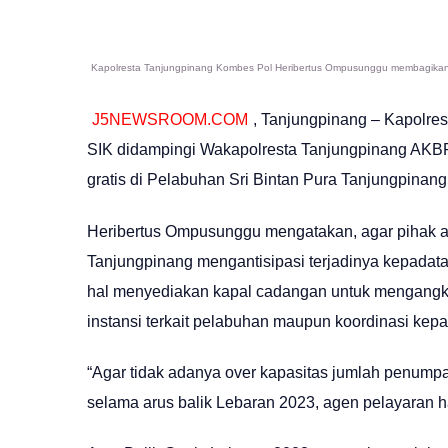
Kapolresta Tanjungpinang Kombes Pol Heribertus Ompusunggu membagikan 300
J5NEWSROOM.COM
, Tanjungpinang – Kapolr
SIK didampingi Wakapolresta Tanjungpinang AKB
gratis di Pelabuhan Sri Bintan Pura Tanjungpinang
Heribertus Ompusunggu mengatakan, agar pihak ag
Tanjungpinang mengantisipasi terjadinya kepadat
hal menyediakan kapal cadangan untuk mengangk
instansi terkait pelabuhan maupun koordinasi kep
“Agar tidak adanya over kapasitas jumlah penumpan
selama arus balik Lebaran 2023, agen pelayaran 