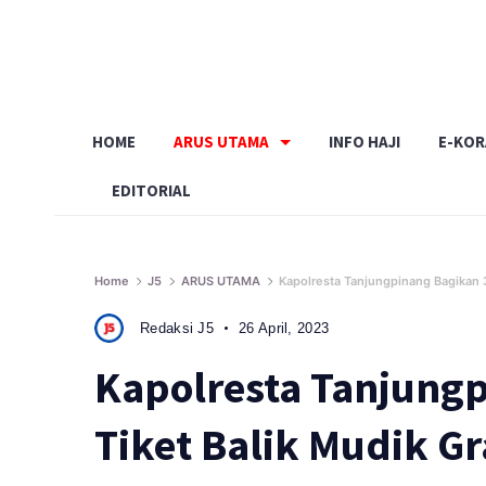
Skip
to
content
HOME
ARUS UTAMA
INFO HAJI
E-KO
EDITORIAL
Home
J5
ARUS UTAMA
Kapolresta Tanjungpinang Bagikan 3
Redaksi J5
26 April, 2023
Kapolresta Tanjung
Tiket Balik Mudik Gr