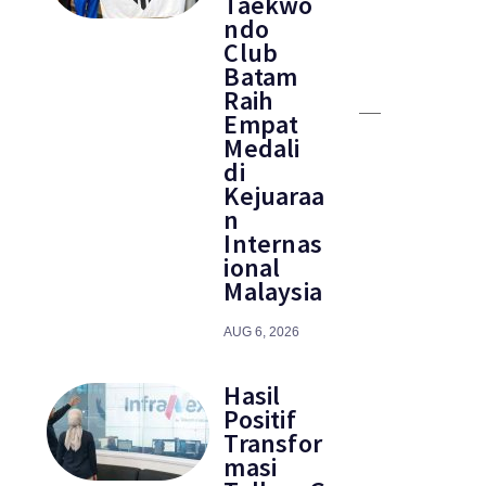
Taekwo
ndo
Club
Batam
Raih
Empat
Medali
di
Kejuaraa
n
Internas
ional
Malaysia
AUG 6, 2026
Hasil
Positif
Transfor
masi