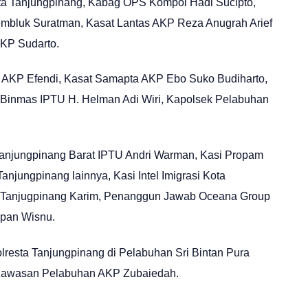
ta Tanjungpinang, Kabag OPS Kompol Hadi Sucipto,
bluk Suratman, Kasat Lantas AKP Reza Anugrah Arief
AKP Sudarto.
 AKP Efendi, Kasat Samapta AKP Ebo Suko Budiharto,
 Binmas IPTU H. Helman Adi Wiri, Kapolsek Pelabuhan
Tanjungpinang Barat IPTU Andri Warman, Kasi Propam
njungpinang lainnya, Kasi Intel Imigrasi Kota
ta Tanjugpinang Karim, Penanggun Jawab Oceana Group
opan Wisnu.
resta Tanjungpinang di Pelabuhan Sri Bintan Pura
 Kawasan Pelabuhan AKP Zubaiedah.