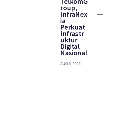
TelkomG
roup,
InfraNex
ia
Perkuat
Infrastr
uktur
Digital
Nasional
AUG 6, 2026