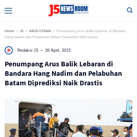
Skip
to
Media
Terverifikasi
content
Dewan
Pers
✔️
Home
J5
ARUS UTAMA
Penumpang Arus Balik Lebaran di Bandara
Hang Nadim dan Pelabuhan Batam Diprediksi Naik Drastis
Redaksi J5
26 April, 2023
Penumpang Arus Balik Lebaran di
Bandara Hang Nadim dan Pelabuhan
Batam Diprediksi Naik Drastis