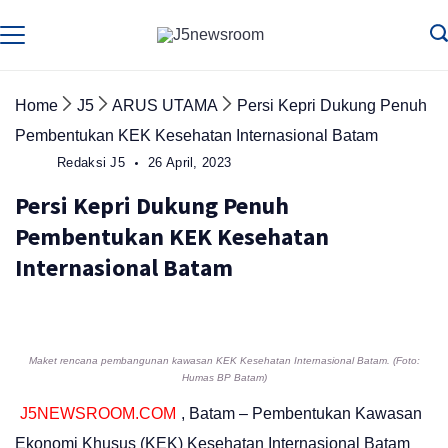
Skip
to
Media
Terverifikasi
Dewan
Pers
content
✔️
Home
J5
ARUS UTAMA
Persi Kepri Dukung Penuh
Pembentukan KEK Kesehatan Internasional Batam
Redaksi J5
26 April, 2023
Persi Kepri Dukung Penuh
Pembentukan KEK Kesehatan
Internasional Batam
Maket rencana pembangunan kawasan KEK Kesehatan Internasional Batam. (Foto:
Humas BP Batam)
J5NEWSROOM.COM
, Batam – Pembentukan Kawasan
Ekonomi Khusus (KEK) Kesehatan Internasional Batam