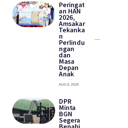
Peringat
an HAN
2026,
Amsakar
Tekanka
n
Perlindu
ngan
dan
Masa
Depan
Anak
AUG 8, 2026
DPR
Minta
BGN
Segera
Benahi