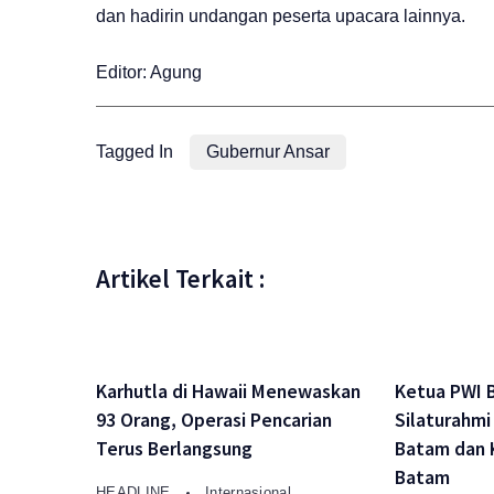
dan hadirin undangan peserta upacara lainnya.
Editor: Agung
Tagged In
Gubernur Ansar
Artikel Terkait :
Karhutla di Hawaii Menewaskan
Ketua PWI 
93 Orang, Operasi Pencarian
Silaturahm
Terus Berlangsung
Batam dan 
Batam
HEADLINE
Internasional