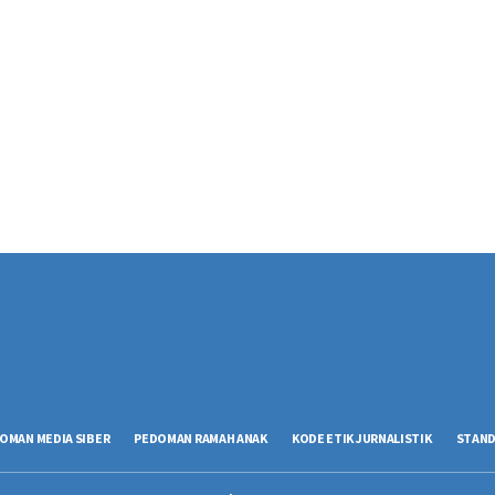
OMAN MEDIA SIBER
PEDOMAN RAMAH ANAK
KODE ETIK JURNALISTIK
STAND