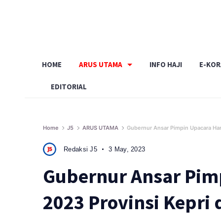
Skip
to
content
HOME
ARUS UTAMA
INFO HAJI
E-KO
EDITORIAL
Home
J5
ARUS UTAMA
Gubernur Ansar Pimpin Upacara Har
Redaksi J5
3 May, 2023
Gubernur Ansar Pim
2023 Provinsi Kepri 