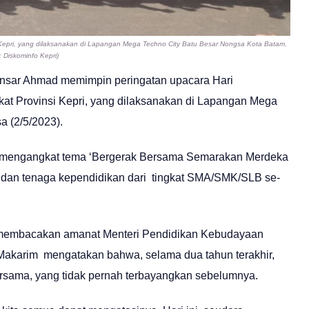
i Kepri, yang dilaksanakan di Lapangan Mega Techno City Batu Besar Nongsa Kota Batam.
: Diskominfo Kepri)
Ansar Ahmad memimpin peringatan upacara Hari
kat Provinsi Kepri, yang dilaksanakan di Lapangan Mega
a (2/5/2023).
ni mengangkat tema ‘Bergerak Bersama Semarakan Merdeka
uru dan tenaga kependidikan dari tingkat SMA/SMK/SLB se-
i membacakan amanat Menteri Pendidikan Kebudayaan
 Makarim mengatakan bahwa, selama dua tahun terakhir,
ersama, yang tidak pernah terbayangkan sebelumnya.