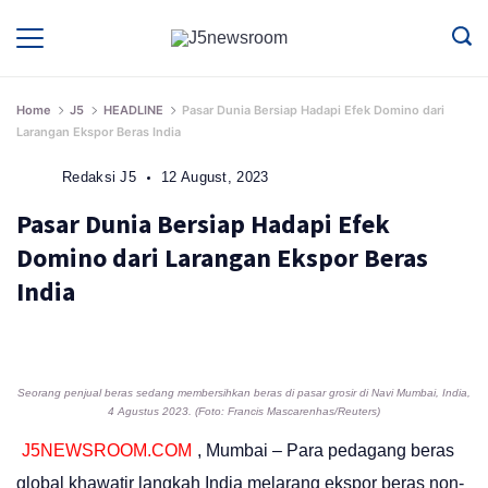
Skip
to
Media
Terverifikasi
Dewan
Pers
content
✔️
Home
J5
HEADLINE
Pasar Dunia Bersiap Hadapi Efek Domino dari
Larangan Ekspor Beras India
Redaksi J5
12 August, 2023
Pasar Dunia Bersiap Hadapi Efek
Domino dari Larangan Ekspor Beras
India
Seorang penjual beras sedang membersihkan beras di pasar grosir di Navi Mumbai, India,
4 Agustus 2023. (Foto: Francis Mascarenhas/Reuters)
J5NEWSROOM.COM
, Mumbai – Para pedagang beras
global khawatir langkah India melarang ekspor beras non-