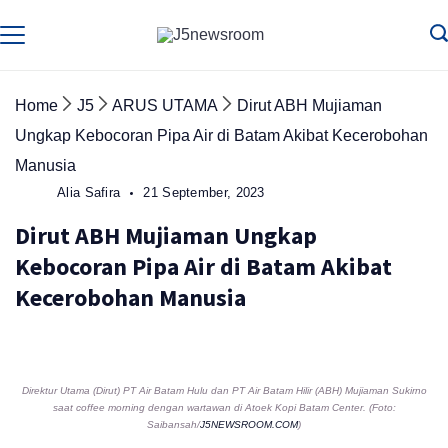
Skip
to
Media
Terverifikasi
Dewan
Pers
content
✔️
Home
J5
ARUS UTAMA
Dirut ABH Mujiaman
Ungkap Kebocoran Pipa Air di Batam Akibat Kecerobohan
Manusia
Alia Safira
21 September, 2023
Dirut ABH Mujiaman Ungkap
Kebocoran Pipa Air di Batam Akibat
Kecerobohan Manusia
Direktur Utama (Dirut) PT Air Batam Hulu dan PT Air Batam Hilir (ABH) Mujiaman Sukirno
saat coffee morning dengan wartawan di Atoek Kopi Batam Center. (Foto:
Saibansah/
J5NEWSROOM.COM
)