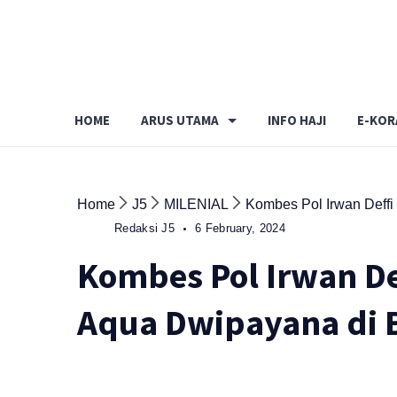
Skip
to
content
HOME
ARUS UTAMA
INFO HAJI
E-KOR
Home
J5
MILENIAL
Kombes Pol Irwan Deffi
Redaksi J5
6 February, 2024
Kombes Pol Irwan De
Aqua Dwipayana di B