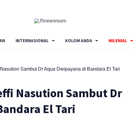
Media
Terverifikasi
Dewan
Pers
AN
INTERNASIONAL
KOLOM ANDA
MILENIAL
✔️
 Nasution Sambut Dr Aqua Dwipayana di Bandara El Tari
ffi Nasution Sambut Dr
andara El Tari