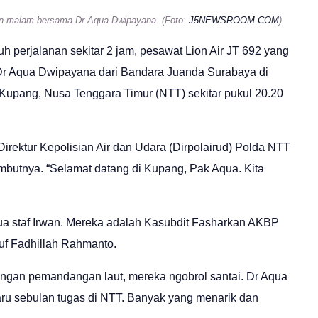
an malam bersama Dr Aqua Dwipayana. (Foto:
J5NEWSROOM.COM
)
 perjalanan sekitar 2 jam, pesawat Lion Air JT 692 yang
 Dr Aqua Dwipayana dari Bandara Juanda Surabaya di
i Kupang, Nusa Tenggara Timur (NTT) sekitar pukul 20.20
Direktur Kepolisian Air dan Udara (Dirpolairud) Polda NTT
butnya. “Selamat datang di Kupang, Pak Aqua. Kita
ua staf Irwan. Mereka adalah Kasubdit Fasharkan AKBP
uf Fadhillah Rahmanto.
gan pemandangan laut, mereka ngobrol santai. Dr Aqua
u sebulan tugas di NTT. Banyak yang menarik dan