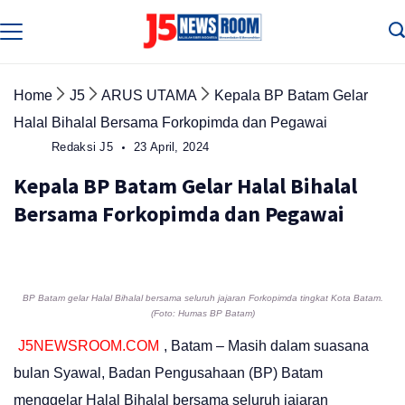
Skip
to
Media
Terverifikasi
content
Dewan
Pers
✔️
Home
J5
ARUS UTAMA
Kepala BP Batam Gelar
Halal Bihalal Bersama Forkopimda dan Pegawai
Redaksi J5
23 April, 2024
Kepala BP Batam Gelar Halal Bihalal
Bersama Forkopimda dan Pegawai
BP Batam gelar Halal Bihalal bersama seluruh jajaran Forkopimda tingkat Kota Batam.
(Foto: Humas BP Batam)
J5NEWSROOM.COM
, Batam – Masih dalam suasana
bulan Syawal, Badan Pengusahaan (BP) Batam
menggelar Halal Bihalal bersama seluruh jajaran