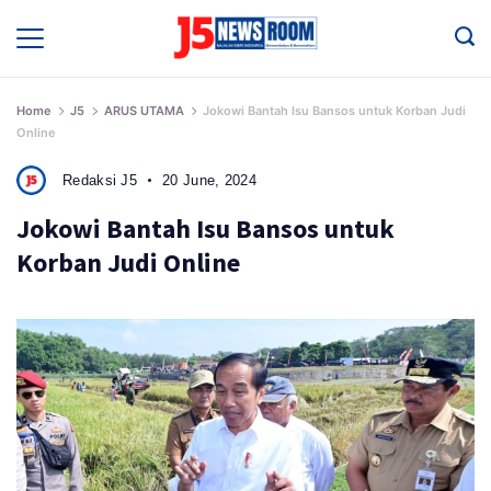
Skip
to
Media
Terverifikasi
content
Dewan
Pers
✔️
Home
J5
ARUS UTAMA
Jokowi Bantah Isu Bansos untuk Korban Judi
Online
Redaksi J5
20 June, 2024
Jokowi Bantah Isu Bansos untuk
Korban Judi Online