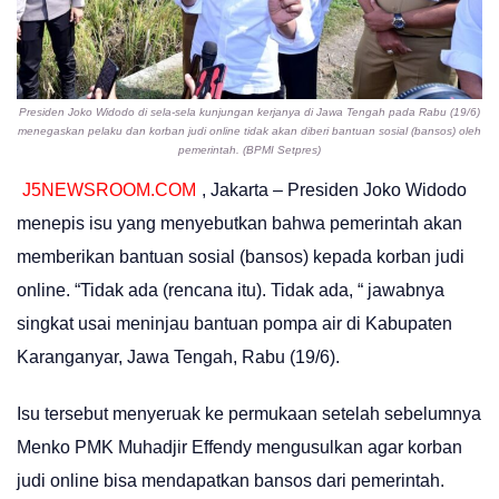
Presiden Joko Widodo di sela-sela kunjungan kerjanya di Jawa Tengah pada Rabu (19/6)
menegaskan pelaku dan korban judi online tidak akan diberi bantuan sosial (bansos) oleh
pemerintah. (BPMI Setpres)
J5NEWSROOM.COM
, Jakarta – Presiden Joko Widodo
menepis isu yang menyebutkan bahwa pemerintah akan
memberikan bantuan sosial (bansos) kepada korban judi
online. “Tidak ada (rencana itu). Tidak ada, “ jawabnya
singkat usai meninjau bantuan pompa air di Kabupaten
Karanganyar, Jawa Tengah, Rabu (19/6).
Isu tersebut menyeruak ke permukaan setelah sebelumnya
Menko PMK Muhadjir Effendy mengusulkan agar korban
judi online bisa mendapatkan bansos dari pemerintah.