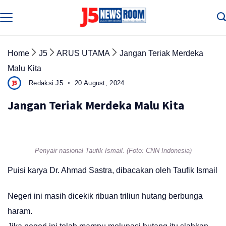
Skip
to
Media
Terverifikasi
content
Dewan
Pers
✔️
Home
J5
ARUS UTAMA
Jangan Teriak Merdeka
Malu Kita
Redaksi J5
20 August, 2024
Jangan Teriak Merdeka Malu Kita
Penyair nasional Taufik Ismail. (Foto: CNN Indonesia)
Puisi karya Dr. Ahmad Sastra, dibacakan oleh Taufik Ismail
Negeri ini masih dicekik ribuan triliun hutang berbunga
haram.