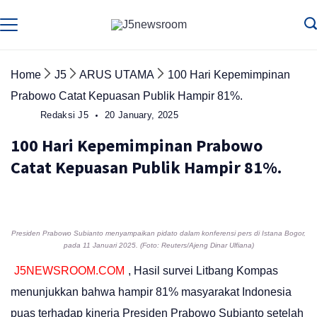
Skip
to
Media
Terverifikasi
Dewan
Pers
content
✔️
Home
J5
ARUS UTAMA
100 Hari Kepemimpinan
Prabowo Catat Kepuasan Publik Hampir 81%.
Redaksi J5
20 January, 2025
100 Hari Kepemimpinan Prabowo
Catat Kepuasan Publik Hampir 81%.
Presiden Prabowo Subianto menyampaikan pidato dalam konferensi pers di Istana Bogor,
pada 11 Januari 2025. (Foto: Reuters/Ajeng Dinar Ulfiana)
J5NEWSROOM.COM
, Hasil survei Litbang Kompas
menunjukkan bahwa hampir 81% masyarakat Indonesia
puas terhadap kinerja Presiden Prabowo Subianto setelah