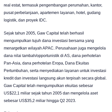
real estat, termasuk pengembangan perumahan, kantor,
pusat perbelanjaan, apartemen layanan, hotel, gudang
logistik, dan proyek IDC.
Sejak tahun 2005, Gaw Capital telah berhasil
mengumpulkan tujuh dana investasi bersama yang
menargetkan wilayah APAC. Perusahaan juga mengelola
dana nilai tambah/opportunistik di AS, dana perhotelan
Pan-Asia, dana perhotelan Eropa, Dana Ekuitas
Pertumbuhan, serta menyediakan layanan untuk investasi
kredit dan investasi langsung akun terpisah secara global.
Gaw Capital telah mengumpulkan ekuitas sebesar
US$22,1 miliar sejak tahun 2005 dan mengelola aset
sebesar US$35,2 miliar hingga Q2 2023.