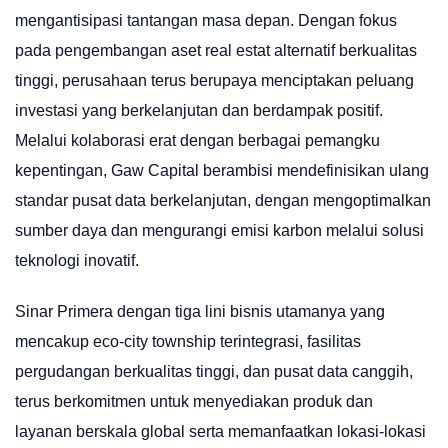
mengantisipasi tantangan masa depan. Dengan fokus
pada pengembangan aset real estat alternatif berkualitas
tinggi, perusahaan terus berupaya menciptakan peluang
investasi yang berkelanjutan dan berdampak positif.
Melalui kolaborasi erat dengan berbagai pemangku
kepentingan, Gaw Capital berambisi mendefinisikan ulang
standar pusat data berkelanjutan, dengan mengoptimalkan
sumber daya dan mengurangi emisi karbon melalui solusi
teknologi inovatif.
Sinar Primera dengan tiga lini bisnis utamanya yang
mencakup eco-city township terintegrasi, fasilitas
pergudangan berkualitas tinggi, dan pusat data canggih,
terus berkomitmen untuk menyediakan produk dan
layanan berskala global serta memanfaatkan lokasi-lokasi