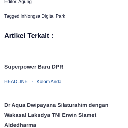
Editor: Agung
Tagged In
Nongsa Digital Park
Artikel Terkait :
Superpower Baru DPR
HEADLINE
Kolom Anda
Dr Aqua Dwipayana Silaturahim dengan
Wakasal Laksdya TNI Erwin Slamet
Aldedharma