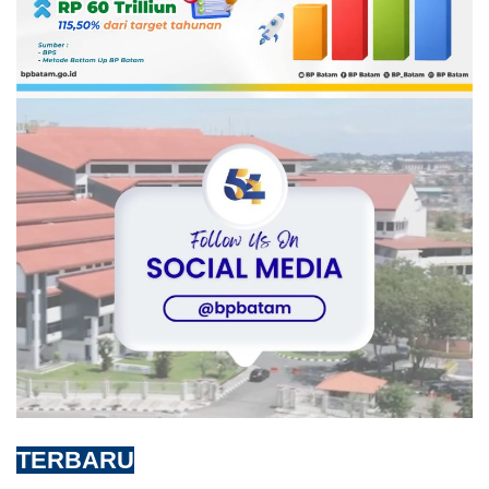
TERBARU