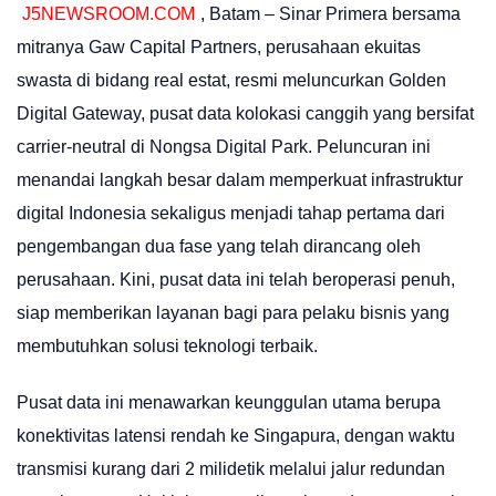
J5NEWSROOM.COM
, Batam – Sinar Primera bersama
mitranya Gaw Capital Partners, perusahaan ekuitas
swasta di bidang real estat, resmi meluncurkan Golden
Digital Gateway, pusat data kolokasi canggih yang bersifat
carrier-neutral di Nongsa Digital Park. Peluncuran ini
menandai langkah besar dalam memperkuat infrastruktur
digital Indonesia sekaligus menjadi tahap pertama dari
pengembangan dua fase yang telah dirancang oleh
perusahaan. Kini, pusat data ini telah beroperasi penuh,
siap memberikan layanan bagi para pelaku bisnis yang
membutuhkan solusi teknologi terbaik.
Pusat data ini menawarkan keunggulan utama berupa
konektivitas latensi rendah ke Singapura, dengan waktu
transmisi kurang dari 2 milidetik melalui jalur redundan