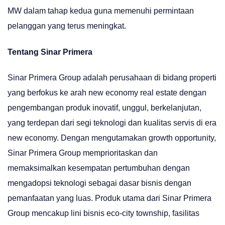
MW dalam tahap kedua guna memenuhi permintaan
pelanggan yang terus meningkat.
Tentang Sinar Primera
Sinar Primera Group adalah perusahaan di bidang properti
yang berfokus ke arah new economy real estate dengan
pengembangan produk inovatif, unggul, berkelanjutan,
yang terdepan dari segi teknologi dan kualitas servis di era
new economy. Dengan mengutamakan growth opportunity,
Sinar Primera Group memprioritaskan dan
memaksimalkan kesempatan pertumbuhan dengan
mengadopsi teknologi sebagai dasar bisnis dengan
pemanfaatan yang luas. Produk utama dari Sinar Primera
Group mencakup lini bisnis eco-city township, fasilitas