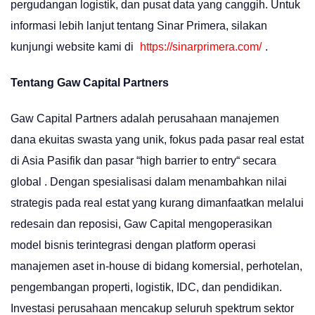
pergudangan logistik, dan pusat data yang canggih. Untuk
informasi lebih lanjut tentang Sinar Primera, silakan
kunjungi website kami di
https://sinarprimera.com/
.
Tentang Gaw Capital Partners
Gaw Capital Partners adalah perusahaan manajemen
dana ekuitas swasta yang unik, fokus pada pasar real estat
di Asia Pasifik dan pasar “high barrier to entry“ secara
global . Dengan spesialisasi dalam menambahkan nilai
strategis pada real estat yang kurang dimanfaatkan melalui
redesain dan reposisi, Gaw Capital mengoperasikan
model bisnis terintegrasi dengan platform operasi
manajemen aset in-house di bidang komersial, perhotelan,
pengembangan properti, logistik, IDC, dan pendidikan.
Investasi perusahaan mencakup seluruh spektrum sektor