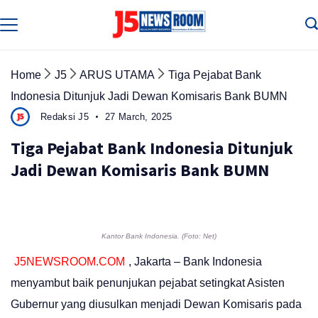
Skip
to
Media
Terverifikasi
content
Dewan
Pers
✔️
Home
J5
ARUS UTAMA
Tiga Pejabat Bank
Indonesia Ditunjuk Jadi Dewan Komisaris Bank BUMN
Redaksi J5
27 March, 2025
Tiga Pejabat Bank Indonesia Ditunjuk
Jadi Dewan Komisaris Bank BUMN
Kantor Bank Indonesia. (Foto: Net)
J5NEWSROOM.COM
, Jakarta – Bank Indonesia
menyambut baik penunjukan pejabat setingkat Asisten
Gubernur yang diusulkan menjadi Dewan Komisaris pada