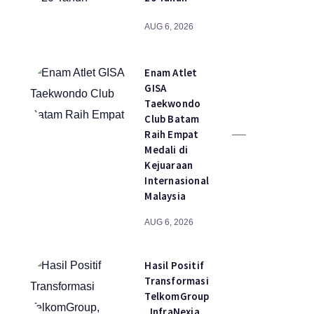
AUG 6, 2026
Enam Atlet
GISA
Taekwondo
Club Batam
Raih Empat
Medali di
Kejuaraan
Internasional
Malaysia
AUG 6, 2026
Hasil Positif
Transformasi
TelkomGroup
, InfraNexia