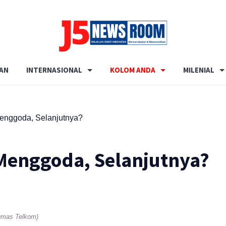
Media
Terverifikasi
AN
INTERNASIONAL
KOLOM ANDA
MILENIAL
Dewan
Pers
✔️
enggoda, Selanjutnya?
Menggoda, Selanjutnya?
umas Telkom)