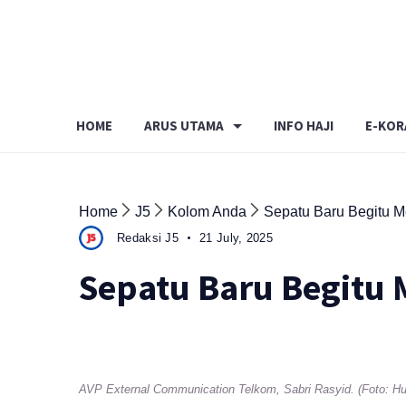
Skip
to
content
HOME
ARUS UTAMA
INFO HAJI
E-KOR
Home
J5
Kolom Anda
Sepatu Baru Begitu M
Redaksi J5
21 July, 2025
Sepatu Baru Begitu 
AVP External Communication Telkom, Sabri Rasyid. (Foto: H