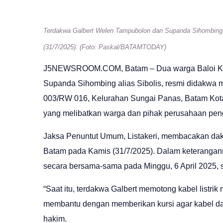
Terdakwa Galbert Welen Tampubolon dan Supanda Sihombing,
(31/7/2025). (Foto: Paskal/BATAMTODAY)
J5NEWSROOM.COM
, Batam – Dua warga Baloi 
Supanda Sihombing alias Sibolis, resmi didakwa m
003/RW 016, Kelurahan Sungai Panas, Batam Kota. 
yang melibatkan warga dan pihak perusahaan peng
Jaksa Penuntut Umum, Listakeri, membacakan dak
Batam pada Kamis (31/7/2025). Dalam keteranga
secara bersama-sama pada Minggu, 6 April 2025, s
“Saat itu, terdakwa Galbert memotong kabel listr
membantu dengan memberikan kursi agar kabel dapa
hakim.