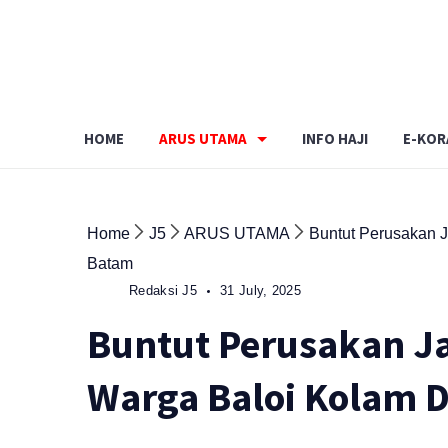
Skip
to
content
HOME
ARUS UTAMA
INFO HAJI
E-KOR
Home
J5
ARUS UTAMA
Buntut Perusakan J
Batam
Redaksi J5
31 July, 2025
Buntut Perusakan Ja
Warga Baloi Kolam D