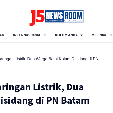
Media
Terverifikasi
AN
INTERNASIONAL
KOLOM ANDA
MILENIAL
Dewan
Pers
✔️
aringan Listrik, Dua Warga Baloi Kolam Disidang di PN
ringan Listrik, Dua
isidang di PN Batam