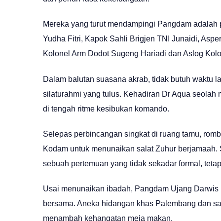
Mereka yang turut mendampingi Pangdam adalah par
Yudha Fitri, Kapok Sahli Brigjen TNI Junaidi, As
Kolonel Arm Dodot Sugeng Hariadi dan Aslog Kolon
Dalam balutan suasana akrab, tidak butuh waktu l
silaturahmi yang tulus. Kehadiran Dr Aqua seolah
di tengah ritme kesibukan komando.
Selepas perbincangan singkat di ruang tamu, rom
Kodam untuk menunaikan salat Zuhur berjamaah. S
sebuah pertemuan yang tidak sekadar formal, tetap
Usai menunaikan ibadah, Pangdam Ujang Darwis
bersama. Aneka hidangan khas Palembang dan sa
menambah kehangatan meja makan.