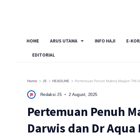
Skip
to
content
HOME
ARUS UTAMA
INFO HAJI
E-KO
EDITORIAL
Home
J5
HEADLINE
Pertemuan Penuh Makna Mayjen TNI U
Redaksi J5
2 August, 2025
Pertemuan Penuh Ma
Darwis dan Dr Aqua