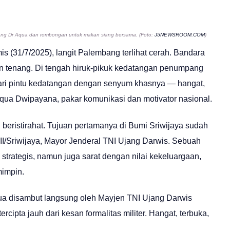
dang Dr Aqua dan rombongan untuk makan siang bersama. (Foto:
J5NEWSROOM.COM
)
is (31/7/2025), langit Palembang terlihat cerah. Bandara
n tenang. Di tengah hiruk-pikuk kedatangan penumpang
 dari pintu kedatangan dengan senyum khasnya — hangat,
Aqua Dwipayana, pakar komunikasi dan motivator nasional.
g beristirahat. Tujuan pertamanya di Bumi Sriwijaya sudah
II/Sriwijaya, Mayor Jenderal TNI Ujang Darwis. Sebuah
rategis, namun juga sarat dengan nilai kekeluargaan,
impin.
ua disambut langsung oleh Mayjen TNI Ujang Darwis
cipta jauh dari kesan formalitas militer. Hangat, terbuka,