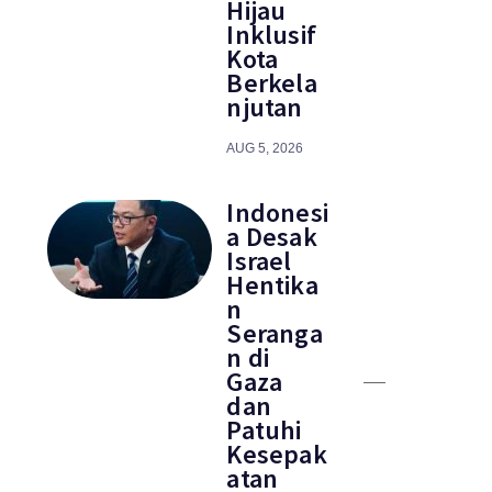
Hijau
Inklusif
Kota
Berkela
njutan
AUG 5, 2026
Indonesi
a Desak
Israel
Hentika
n
Seranga
n di
Gaza
dan
Patuhi
Kesepak
atan