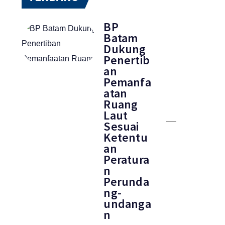
BP
Batam
Dukung
Penertib
an
Pemanfa
atan
Ruang
Laut
Sesuai
Ketentu
an
Peratura
n
Perunda
ng-
undanga
n