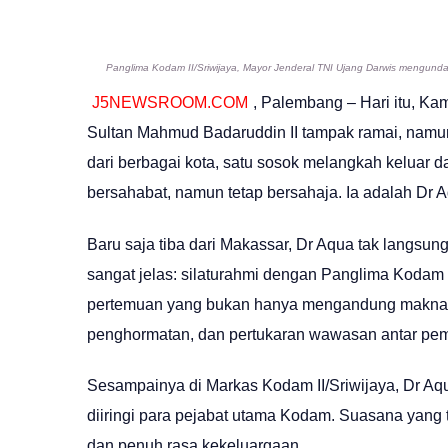
Panglima Kodam II/Sriwijaya, Mayor Jenderal TNI Ujang Darwis mengun
J5NEWSROOM.COM
, Palembang – Hari itu, Kam
Sultan Mahmud Badaruddin II tampak ramai, namu
dari berbagai kota, satu sosok melangkah keluar
bersahabat, namun tetap bersahaja. Ia adalah Dr 
Baru saja tiba dari Makassar, Dr Aqua tak langsun
sangat jelas: silaturahmi dengan Panglima Kodam 
pertemuan yang bukan hanya mengandung makna st
penghormatan, dan pertukaran wawasan antar pem
Sesampainya di Markas Kodam II/Sriwijaya, Dr Aq
diiringi para pejabat utama Kodam. Suasana yang ter
dan penuh rasa kekeluargaan.