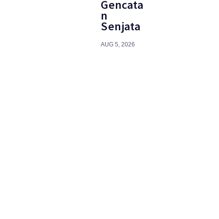
Gencata
n
Senjata
AUG 5, 2026