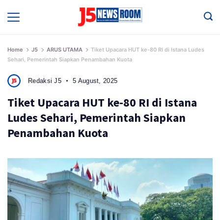
Skip
to
Media
Terverifikasi
content
Dewan
Pers
✔️
Home
J5
ARUS UTAMA
Tiket Upacara HUT ke-80 RI di Istana Ludes
Sehari, Pemerintah Siapkan Penambahan Kuota
Redaksi J5
5 August, 2025
Tiket Upacara HUT ke-80 RI di Istana
Ludes Sehari, Pemerintah Siapkan
Penambahan Kuota