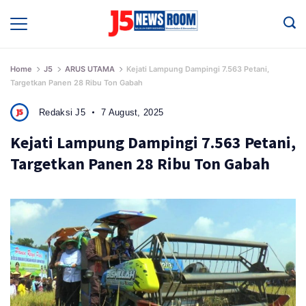
Skip
to
Media
Terverifikasi
content
Dewan
Pers
✔️
Home
J5
ARUS UTAMA
Kejati Lampung Dampingi 7.563 Petani,
Targetkan Panen 28 Ribu Ton Gabah
Redaksi J5
7 August, 2025
Kejati Lampung Dampingi 7.563 Petani,
Targetkan Panen 28 Ribu Ton Gabah