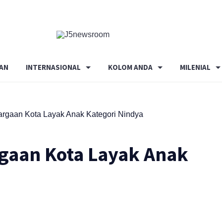
Media
Terverifikasi
Dewan
Pers
AN
INTERNASIONAL
KOLOM ANDA
MILENIAL
✔️
rgaan Kota Layak Anak Kategori Nindya
gaan Kota Layak Anak