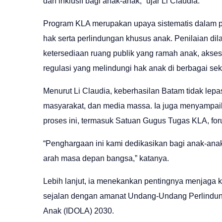
dan inklusif bagi anak-anak,” ujar Li Claudia.
Program KLA merupakan upaya sistematis dala
hak serta perlindungan khusus anak. Penilaian dila
ketersediaan ruang publik yang ramah anak, akse
regulasi yang melindungi hak anak di berbagai sekt
Menurut Li Claudia, keberhasilan Batam tidak lepas
masyarakat, dan media massa. Ia juga menyampaika
proses ini, termasuk Satuan Gugus Tugas KLA, for
“Penghargaan ini kami dedikasikan bagi anak-an
arah masa depan bangsa,” katanya.
Lebih lanjut, ia menekankan pentingnya menjag
sejalan dengan amanat Undang-Undang Perlindung
Anak (IDOLA) 2030.