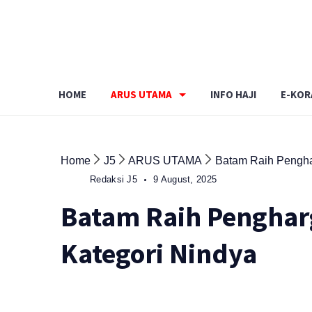
Skip
to
content
HOME
ARUS UTAMA
INFO HAJI
E-KOR
Home
J5
ARUS UTAMA
Batam Raih Pengha
Redaksi J5
9 August, 2025
Batam Raih Penghar
Kategori Nindya