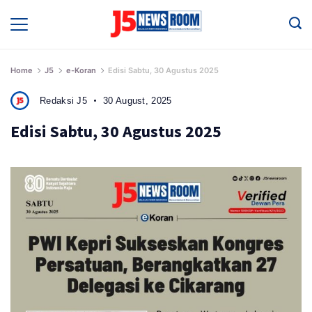
Skip
to
Media
Terverifikasi
content
Dewan
Pers
✔️
Home
J5
e-Koran
Edisi Sabtu, 30 Agustus 2025
Redaksi J5
30 August, 2025
Edisi Sabtu, 30 Agustus 2025