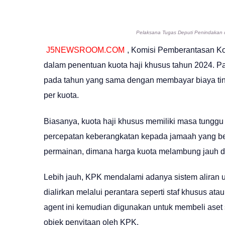
Pelaksana Tugas Deputi Penindakan 
J5NEWSROOM.COM
, Komisi Pemberantasan K
dalam penentuan kuota haji khusus tahun 2024. Pa
pada tahun yang sama dengan membayar biaya ting
per kuota.
Biasanya, kuota haji khusus memiliki masa tungg
percepatan keberangkatan kepada jamaah yang be
permainan, dimana harga kuota melambung jauh da
Lebih jauh, KPK mendalami adanya sistem aliran u
dialirkan melalui perantara seperti staf khusus at
agent ini kemudian digunakan untuk membeli aset
objek penyitaan oleh KPK.