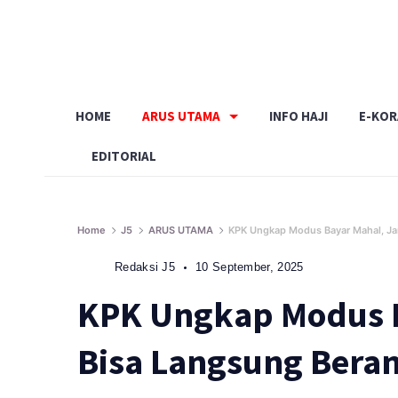
Skip
to
content
HOME
ARUS UTAMA
INFO HAJI
E-KO
EDITORIAL
Home
J5
ARUS UTAMA
KPK Ungkap Modus Bayar Mahal, Ja
Redaksi J5
10 September, 2025
KPK Ungkap Modus 
Bisa Langsung Beran