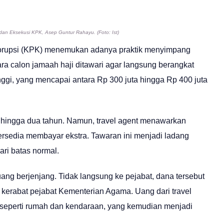
dan Eksekusi KPK, Asep Guntur Rahayu.
(Foto: Ist)
orupsi (KPK) menemukan adanya praktik menyimpang
ra calon jamaah haji ditawari agar langsung berangkat
gi, yang mencapai antara Rp 300 juta hingga Rp 400 juta
u hingga dua tahun. Namun, travel agent menawarkan
rsedia membayar ekstra. Tawaran ini menjadi ladang
ri batas normal.
ang berjenjang. Tidak langsung ke pejabat, dana tersebut
au kerabat pejabat Kementerian Agama. Uang dari travel
 seperti rumah dan kendaraan, yang kemudian menjadi