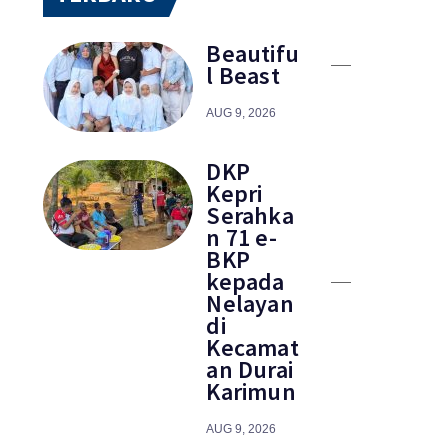
Beautifu
l Beast
AUG 9, 2026
DKP
Kepri
Serahka
n 71 e-
BKP
kepada
Nelayan
di
Kecamat
an Durai
Karimun
AUG 9, 2026