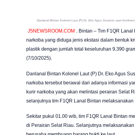
Danlanal Bintan Kolonel Laut (P) Dr. Eko Agus Susanto saat konferens
J5NEWSROOM.COM
. Bintan – Tim F1QR Lanal
narkoba yang diduga jenis ekstasi dalam bentuk k
plastik dengan jumlah total keseluruhan 9.390 gram
(7/10/2025).
Danlanal Bintan Kolonel Laut (P) Dr. Eko Agus 
narkoba tersebut berawal dari adanya informasi y
kurir narkoba yang akan melintasi perairan Selat R
selanjutnya tim F1QR Lanal Bintan melaksanakan pa
Sekitar pukul 01.00 wib, tim F1QR Lanal Bintan 
di Perairan Selat Riau. Selanjutnya melaksanakan 
berusaha membuang barang bukti ke laut.