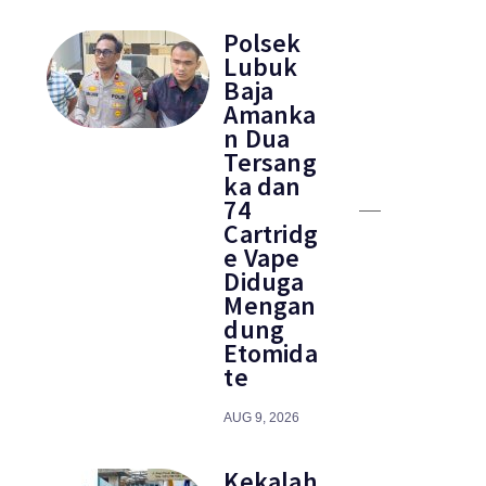
Polsek
Lubuk
Baja
Amanka
n Dua
Tersang
ka dan
74
Cartridg
e Vape
Diduga
Mengan
dung
Etomida
te
AUG 9, 2026
Kekalah