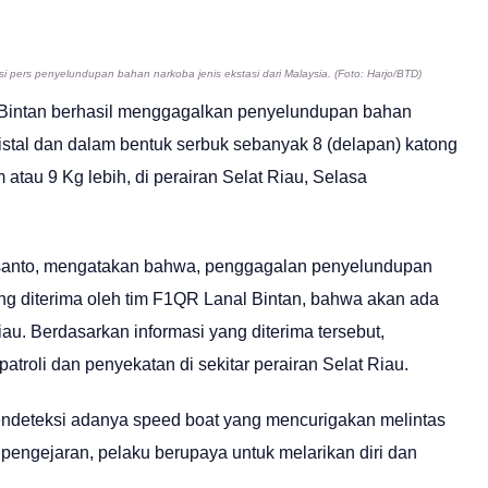
i pers penyelundupan bahan narkoba jenis ekstasi dari Malaysia. (Foto: Harjo/BTD)
 Bintan berhasil menggagalkan penyelundupan bahan
ristal dan dalam bentuk serbuk sebanyak 8 (delapan) katong
 atau 9 Kg lebih, di perairan Selat Riau, Selasa
Susanto, mengatakan bahwa, penggagalan penyelundupan
ang diterima oleh tim F1QR Lanal Bintan, bahwa akan ada
iau. Berdasarkan informasi yang diterima tersebut,
troli dan penyekatan di sekitar perairan Selat Riau.
mendeteksi adanya speed boat yang mencurigakan melintas
pengejaran, pelaku berupaya untuk melarikan diri dan