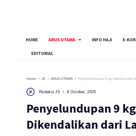
Skip
to
content
HOME
ARUS UTAMA
INFO HAJI
E-KO
EDITORIAL
Home
J5
ARUS UTAMA
Penyelundupan 9 kg Narkoba dari M
Redaksi J5
8 October, 2025
Penyelundupan 9 kg
Dikendalikan dari L